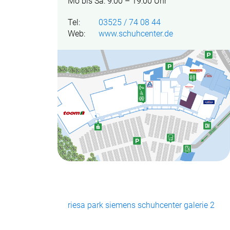
Mo bis Sa: 9:00 – 19:00 Uhr
Tel:
03525 / 74 08 44
Web:
www.schuhcenter.de
riesa park siemens schuhcenter galerie 2